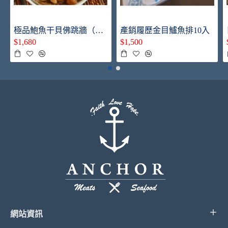
極品鮑魚干貝佛跳牆（買一送一/共2盅）每鍋送5顆帶殼鮑魚
產銷履歷金目鱸魚排10入
$1,680
$1,500
網站資訊