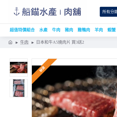
所有分
超值特價組合
水產
牛肉
豬肉
雞鴨肉
羊肉
蝦蟹
牛肉
日本和牛A5燒肉片 買3送2
缺貨