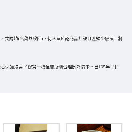
失，共兩趟(出貨與收回)，待人員確認商品無誤且無短少破損，將
保護法第19條第一項但書所稱合理例外情事。自105年1月1