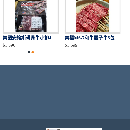
美國安格斯帶骨牛小排4盒入
美福M6-7和牛骰子牛5包（加碼送2包/共7包入）
$1,590
$1,599