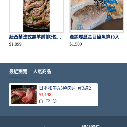
紐西蘭法式羔羊肩排2包入(重量:600-650g)
產銷履歷金目鱸魚排10入
$1,899
$1,500
最近瀏覽
人氣商品
日本和牛A5燒肉片 買3送2
$1,198