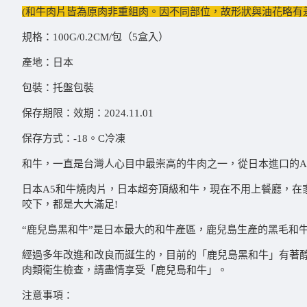
(和牛肉片皆為原肉非重組肉。因不同部位，故形狀與油花略有
規格：100G/0.2CM/包（5盒入）
產地：日本
包裝：托盤包裝
保存期限：效期：2024.11.01
保存方式：-18。C冷凍
和牛，一直是台灣人心目中最崇高的牛肉之一，從日本進口的
日本A5和牛燒肉片，日本超夯頂級和牛，現在不用上餐廳，在
咬下，都是大大滿足!
“鹿兒島黑和牛”是日本最大的和牛產區，鹿兒島生產的黑毛和
經過多年改進和改良而誕生的，目前的「鹿兒島黑和牛」有著
肉類衛生檢查，請盡情享受「鹿兒島和牛」。
注意事項：