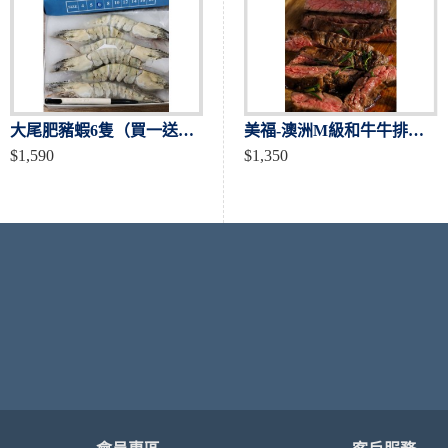
大尾肥豬蝦6隻（買一送一）加碼送一盒/共3盒
紐西蘭-牛舌切片3盒/送雪花牛肉片1盒
美福-澳洲M級和牛牛排（4片入）
$1,590
$1,500
$1,350