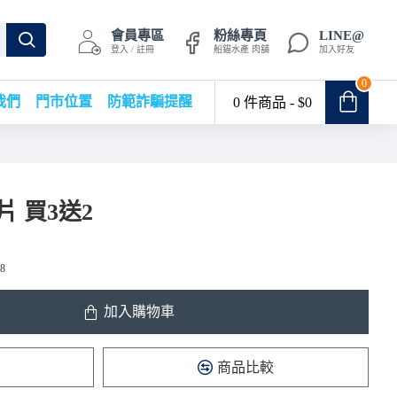
會員專區
粉絲專頁
LINE@
登入 / 註冊
船錨水產 肉舖
加入好友
0
我們
門市位置
防範詐騙提醒
0 件商品 - $0
 買3送2
8
加入購物車
商品比較