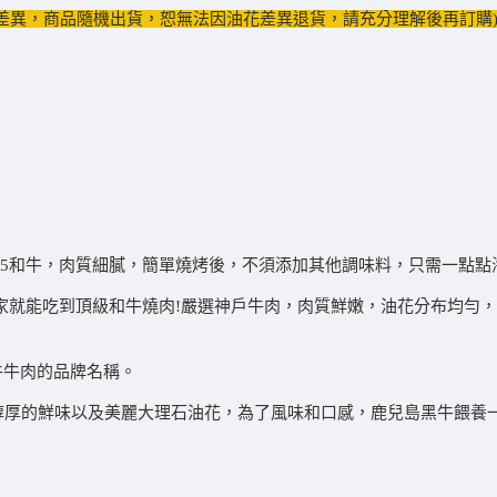
差異，商品隨機出貨，恕無法因油花差異退貨，請充分理解後再訂購
A5和牛，肉質細膩，簡單燒烤後，不須添加其他調味料，只需一點點
家就能吃到頂級和牛燒肉!嚴選神戶牛肉，肉質鮮嫩，油花分布均勻
牛牛肉的品牌名稱。
醇厚的鮮味以及美麗大理石油花，為了風味和口感，鹿兒島黑牛餵養