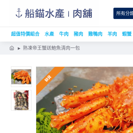
所有分
超值特價組合
水產
牛肉
豬肉
雞鴨肉
羊肉
蝦蟹
熟凍帝王蟹送鮑魚清肉一包
缺貨