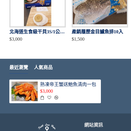
北海道生食級干貝3S/1公斤（ 1+1共2盒入）
產銷履歷金目鱸魚排10入
產銷履歷金目鱸魚排10入
XL新鮮去刺虱目魚肚/ 5片
$3,000
$1,500
$1,500
$1,200
最近瀏覽
人氣商品
熟凍帝王蟹送鮑魚清肉一包
$3,000
網站資訊