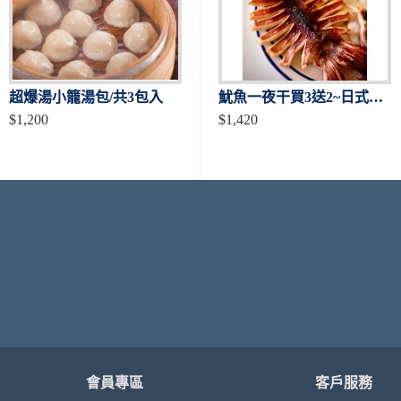
超爆湯小籠湯包/共3包入
入
爆蛋熟紅蟳 共4隻入
魷魚一夜干買3送2~日式居酒屋御用
$1,200
$1,450
$1,420
會員專區
客戶服務