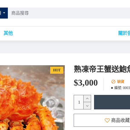
類
其他
關於
熟凍帝王蟹送鮑
HOT
$3,000
缺貨
編號:
0003
商品收藏