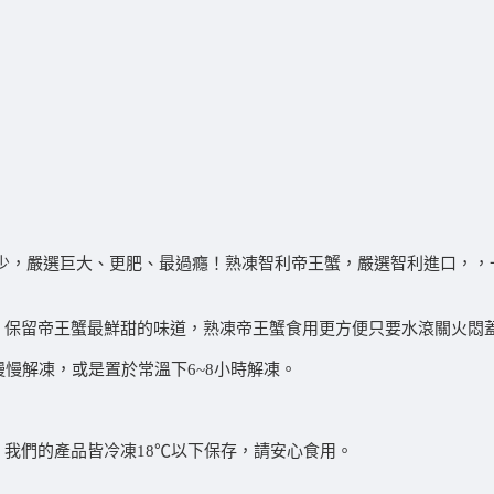
稀少，嚴選巨大、更肥、最過癮！熟凍智利帝王蟹，嚴選智利進口，，
保留帝王蟹最鮮甜的味道，熟凍帝王蟹食用更方便只要水滾關火悶蓋
慢解凍，或是置於常溫下6~8小時解凍。
我們的產品皆冷凍18℃以下保存，請安心食用。