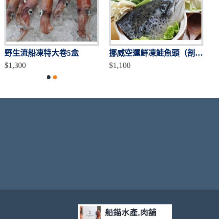
野生流船凍特大卷5盒
挪威空運鮮凍鮭魚頭（剖半）300-380g
$1,300
$1,100