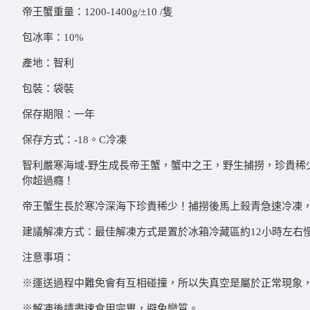
帝王蟹重量：1200-1400g/±10 /隻
包冰率：10%
產地：智利
包裝：袋裝
保存期限：一年
保存方式：-18。C冷凍
智利嚴寒海域-野生成長帝王蟹，蟹中之王，野生捕撈，珍貴
你超過癮！
帝王蟹生長於寒冷深海下珍貴稀少！捕撈後馬上殺青急速冷凍，
建議解凍方式：最佳解凍方式是置於冰箱冷藏區約12小時左右慢
注意事項：
※運送過程中難免會有互相碰撞，所以失真空是屬於正常現象，
※解凍後請盡速食用完畢，避免變質。