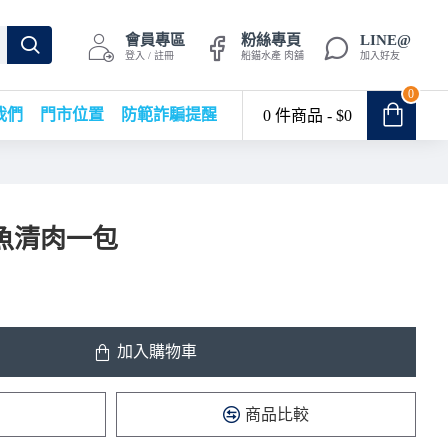
會員專區
粉絲專頁
LINE@
登入 / 註冊
船錨水產 肉舖
加入好友
0
我們
門市位置
防範詐騙提醒
0 件商品 - $0
魚清肉一包
加入購物車
商品比較