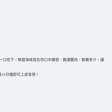
一口咬下，鮮甜海味就在你口中爆發，飽滿蟹肉，軟嫩多汁，讓
10分鐘即可上桌享用！