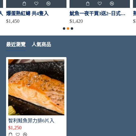
入
爆蛋熟紅蟳 共4隻入
魷魚一夜干買3送2~日式居酒屋御用
$1,450
$1,420
$
最近瀏覽
人氣商品
智利鮭魚菲力排6片入
$1,250