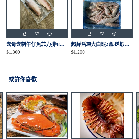
去骨去刺午仔魚菲力排/8片入
超鮮活凍大白蝦2盒/送蝦枝花丸1包（加碼更大盒）
$1,300
$1,200
或許你喜歡