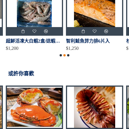
超鮮活凍大白蝦2盒/送蝦枝花丸1包（加碼更大盒）
智利鮭魚菲力排6片入
$1,200
$1,250
$
或許你喜歡