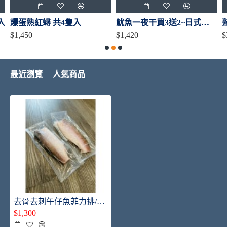
入
爆蛋熟紅蟳 共4隻入
魷魚一夜干買3送2~日式居酒屋御用
$1,450
$1,420
$
最近瀏覽
人氣商品
去骨去刺午仔魚菲力排/8片入
$1,300